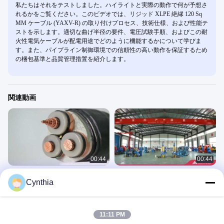
私たちはそれをテストしました。ハイライトと実際の動作で何が予想さ
れるかをご覧ください。このビデオでは、リジッド XLPE 絶縁 120 Sq
MM ケーブル (YAXV-R) の取り付けプロセス、技術仕様、および性能テ
ストを示します。適切な曲げ半径の要件、電圧試験手順、およびこの耐
火性電気ケーブルが配電用途でどのように機能するかについて学びま
す。また、パイプライン制御環境での信頼性の高い動作を保証するため
の梱包基準と品質管理措置を紹介します。
関連動画
00:44
00:44
HPLE耐火性PE PVC低煙ハロゲン装
600/1000Vは保護されたギター回路
Cynthia
甲シース銅線ケーブル 3*70mm
ワイヤーXLPEポリ塩化ビニールの絶
縁材を編んだ
他のビデオ
他のビデオ
January 07, 2022
April 24, 2023
11:11 PM