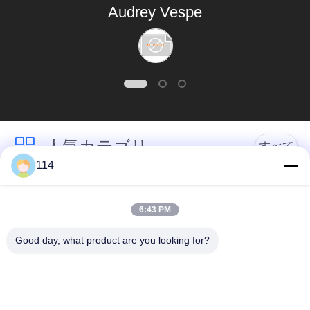
ア
rey Vespe
絡
同をです。
に、商
し
渡
な
さ
い
人気カテゴリ
すべて
114
ニ
PVCはケーブルの絶
ュ
Xlpe ケーブルを絶縁
縁
6:43 PM
ー
Good day, what product are you looking for?
ミネラルは、ケーブ
ス
装甲電気ケーブル
ル絶縁
地
マルチコアの制御ケ