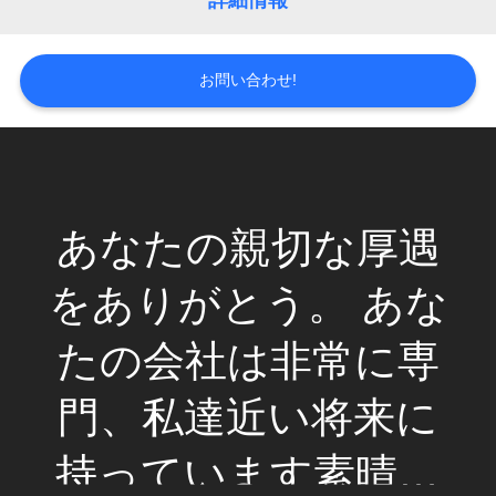
詳細情報
旅
行
お問い合わせ!
品
質
管
の親切な厚遇
素晴ら
理
とう。 あな
および
私
社は非常に専
い評判
達
達近い将来に
私達の
に
います素晴ら
造者の
連