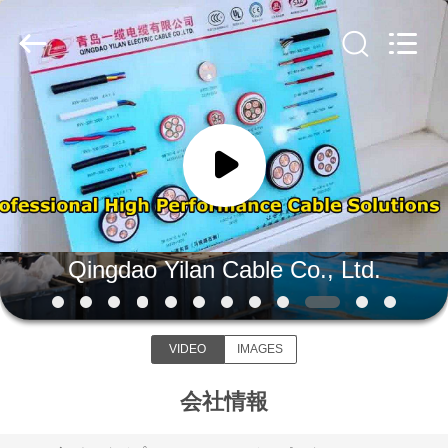
©
2020
-
2026
Qingdao
Yilan
Cable
Co.,
家
Ltd..
All
Rights
Reserved.
プ
ロ
ダ
Qingdao Yilan Cable Co., Ltd.
ク
ト
VIDEO
IMAGES
会社情報
ビ