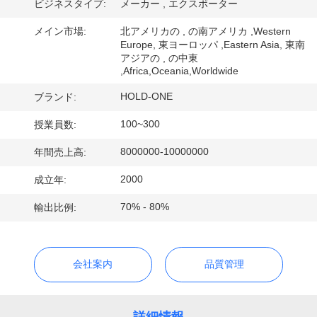
デ
ビジネスタイプ:
メーカー , エクスポーター
オ
メイン市場:
北アメリカの , の南アメリカ ,Western
Europe, 東ヨーロッパ ,Eastern Asia, 東南
アジアの , の中東
,Africa,Oceania,Worldwide
私
HOLD-ONE
ブランド:
達
100~300
授業員数:
に
8000000-10000000
年間売上高:
つ
2000
成立年:
い
70% - 80%
輸出比例:
て
工
会社案内
品質管理
場