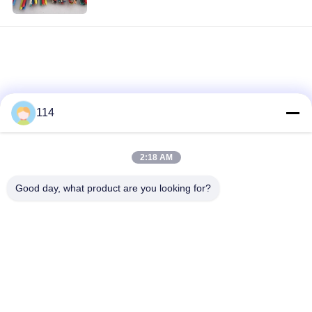
デ
オ
私
達
114
に
つ
2:18 AM
loading...
い
Good day, what product are you looking for?
て
人気カテゴリ
すべて
工
PVCはケーブルの絶
Xlpe ケーブルを絶縁
縁
場