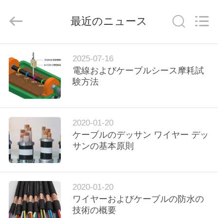
©
2020
-
最近のニュース
2026
Qingdao
Yilan
Cable
Co.,
家
Ltd..
All
2025-07-16
Rights
Reserved.
電線およびケーブルシース摩耗試
験方法
プ
ロ
ダ
2020-01-20
ケーブルのデッサン ワイヤー デッ
ク
サンの基本原則
ト
2020-01-20
ビ
ワイヤーおよびケーブルの防水の
技術の概要