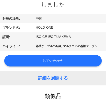
デ
しました
オ
起源の場所:
中国
私
HOLD-ONE
ブランド名:
達
ISO,CE,IEC,TUV,KEMA
証明:
に
,
ハイライト:
器械ケーブルの配線
マルチコアの器械ケーブル
つ
お問い合わせ!
い
て
詳細を展開する
工
類似品
場