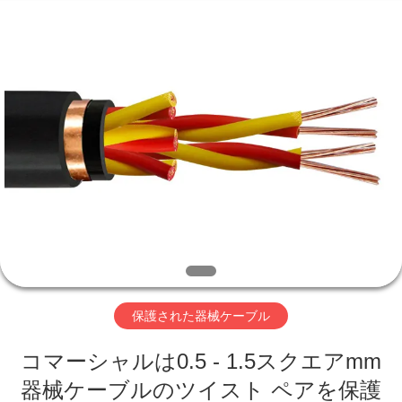
©
2020
-
2026
Qingdao
Yilan
Cable
Co.,
家
Ltd..
All
Rights
Reserved.
プ
ロ
ダ
ク
ト
保護された器械ケーブル
コマーシャルは0.5 - 1.5スクエアmm
ビ
器械ケーブルのツイスト ペアを保護