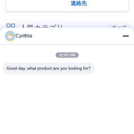
取ります
連絡先
絡
し
人気カテゴリ
すべて
な
Cynthia
さ
PVCはケーブルの絶
Xlpe ケーブルを絶縁
い
縁
11:02 AM
Good day, what product are you looking for?
ミネラルは、ケーブ
ニ
装甲電気ケーブル
ル絶縁
ュ
マルチコアの制御ケ
ー
単心ワイヤー
ーブル
ス
保護された器械ケー
低い煙ゼロのハロゲ
ブル
ン ケーブル
地