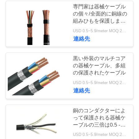
旅
専門家は器械ケーブル
の個々/全面的に銅線の
行
組みひもを保護しまし
た
USD 0.5~5.9/meter MOQ:2000
品
連絡先
質
黒い外装のマルチコア
管
の器械ケーブル、多組
の保護されたケーブル
理
USD 0.5~5.9/meter MOQ:2000
連絡先
私
達
銅のコンダクターによ
って保護される器械ケ
に
ーブルの三倍は0.5 -
1.5スクエアMmの芯を
連
USD 0.5~5.9/meter MOQ:2000