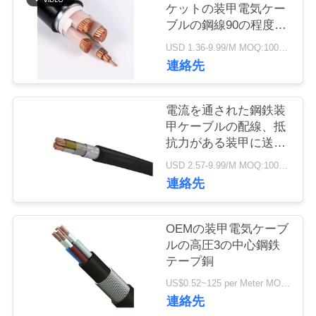
旅
ケットの装甲電気ケー
ブルの鋼線90の程度
行
N2XY XLPEの絶縁材
USD 1.36-9.99/M MOQ:100meter
連絡先
品
質
電流を通された鋼鉄装
甲ケーブルの配線、抵
管
抗力がある装甲に送電
線の老化すること
理
USD 2.57-9.99/M MOQ:100meter
連絡先
私
OEMの装甲電気ケーブ
達
ルの高圧3の中心鋼鉄
テープ銅
に
US$0.52~125 per Meter MOQ:200 メートル
連
連絡先