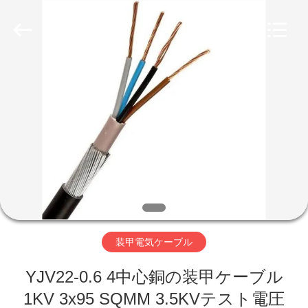
©
2020
-
2026
Qingdao
Yilan
Cable
Co.,
家
Ltd..
All
Rights
Reserved.
プ
ロ
ダ
ク
ト
装甲電気ケーブル
YJV22-0.6 4中心銅の装甲ケーブル
ビ
1KV 3x95 SQMM 3.5KVテスト電圧