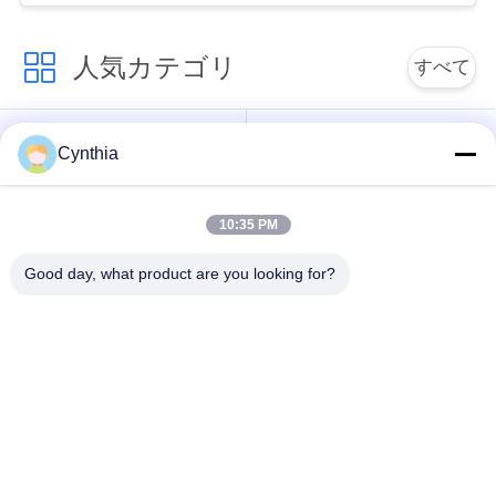
絡
人気カテゴリ
し
すべて
な
PVCはケーブルの絶
さ
Xlpe ケーブルを絶縁
Cynthia
縁
い
10:35 PM
ミネラルは、ケーブ
装甲電気ケーブル
ル絶縁
ニ
Good day, what product are you looking for?
ュ
マルチコアの制御ケ
単心ワイヤー
ーブル
ー
ス
保護された器械ケー
低い煙ゼロのハロゲ
ブル
ン ケーブル
地