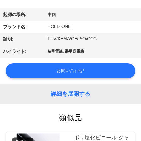
デ
オ
起源の場所:
中国
HOLD-ONE
ブランド名:
私
TUV/KEMA/CE/ISO/CCC
証明:
達
,
ハイライト:
装甲電線
装甲送電線
に
つ
お問い合わせ!
い
詳細を展開する
て
類似品
工
場
ポリ塩化ビニール ジャ