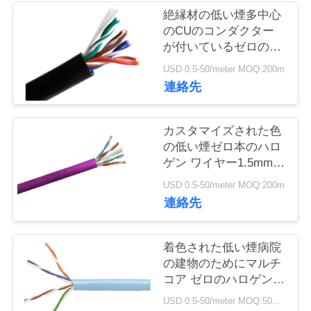
旅
絶縁材の低い煙多中心
のCUのコンダクター
行
が付いているゼロのハ
ロゲン ケーブル
USD 0.5-50/meter MOQ:200m
品
連絡先
質
カスタマイズされた色
管
の低い煙ゼロ本のハロ
ゲン ワイヤー1.5mm2
理
- 800mm2環境保護
USD 0.5-50/meter MOQ:200m
連絡先
私
達
着色された低い煙病院
の建物のためにマルチ
に
コア ゼロのハロゲン
ケーブル
連
USD 0.5-50/meter MOQ:500メートル