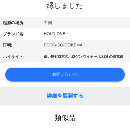
デ
縁しました
オ
起源の場所:
中国
私
HOLD-ONE
ブランド名:
達
PCCC/ISO/CE/KEMA
証明:
に
,
ハイライト:
低い煙ゼロ本のハロゲン ワイヤー
LSZH の送電線
つ
お問い合わせ!
い
て
詳細を展開する
工
類似品
場