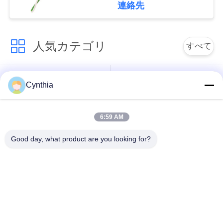
連絡先
絡
し
人気カテゴリ
すべて
な
さ
PVCはケーブルの絶
Xlpe ケーブルを絶縁
Cynthia
い
縁
6:59 AM
ミネラルは、ケーブ
ニ
装甲電気ケーブル
ル絶縁
Good day, what product are you looking for?
ュ
マルチコアの制御ケ
ー
単心ワイヤー
ーブル
ス
保護された器械ケー
低い煙ゼロのハロゲ
ブル
ン ケーブル
地