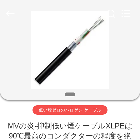
©
2020
-
2026
Qingdao
Yilan
Cable
Co.,
家
Ltd..
All
Rights
Reserved.
プ
ロ
ダ
ク
ト
低い煙ゼロのハロゲン ケーブル
MVの炎-抑制低い煙ケーブルXLPEは
ビ
90℃最高のコンダクターの程度を絶