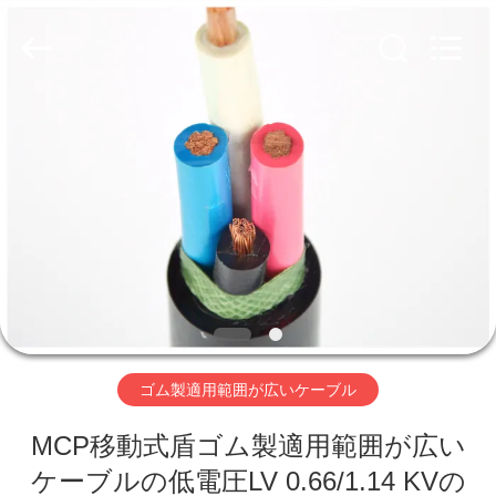
©
2020
-
2026
Qingdao
Yilan
Cable
Co.,
家
Ltd..
All
Rights
Reserved.
プ
ロ
ダ
ク
ト
ゴム製適用範囲が広いケーブル
MCP移動式盾ゴム製適用範囲が広い
ビ
ケーブルの低電圧LV 0.66/1.14 KVの