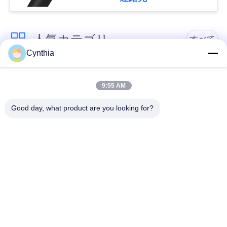
絡
し
人気カテゴリ
すべて
な
Cynthia
さ
PVCはケーブルの絶
Xlpe ケーブルを絶縁
縁
9:55 AM
い
Good day, what product are you looking for?
ミネラルは、ケーブ
装甲電気ケーブル
ニ
ル絶縁
ュ
マルチコアの制御ケ
単心ワイヤー
ー
ーブル
ス
保護された器械ケー
低い煙ゼロのハロゲ
ブル
ン ケーブル
地