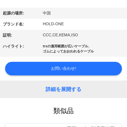
デ
オ
起源の場所:
中国
HOLD-ONE
ブランド名:
私
CCC,CE,KEMA,ISO
証明:
達
,
ハイライト:
trsの適用範囲が広いケーブル
に
ゴムによっておおわれるケーブル
つ
お問い合わせ!
い
て
詳細を展開する
工
類似品
場