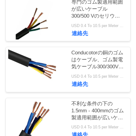
旅
専門のゴム製適用範囲
が広いケーブル
行
300/500 Vのセリウム
KEMAの証明
USD 0.4 To 10.5 per Meter MOQ:1000 M
連絡先
品
質
Conducotorの銅のゴム
管
はケーブル、ゴム製電
気ケーブル300/300Vを
理
おおいました
USD 0.4 To 10.5 per Meter MOQ:1000 M
連絡先
私
不利な条件の下の
達
1.5mm - 400mmのゴム
に
製適用範囲が広いケー
ブル450/750V
USD 0.4 To 10.5 per Meter MOQ:1000 M
連
連絡先