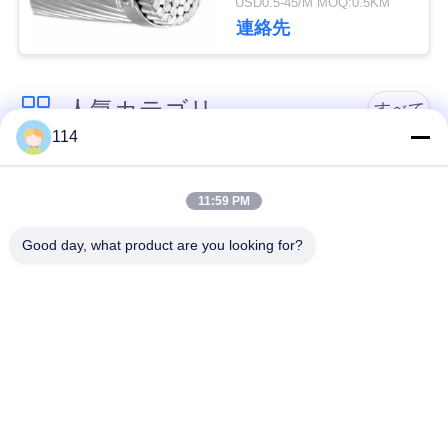
USD0.5-45/M MOQ:0.5KM
絡
連絡先
し
な
人気カテゴリ
すべて
さ
114
PVCはケーブルの絶
い
Xlpe ケーブルを絶縁
縁
11:59 PM
Good day, what product are you looking for?
ニ
ミネラルは、ケーブ
装甲電気ケーブル
ル絶縁
ュ
ー
マルチコアの制御ケ
単心ワイヤー
ーブル
ス
保護された器械ケー
低い煙ゼロのハロゲ
地