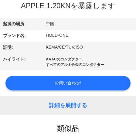
デ
APPLE 1.20KNを暴露します
オ
起源の場所:
中国
私
HOLD-ONE
ブランド名:
達
KEMA/CE/TUV/ISO
証明:
に
,
ハイライト:
AAACのコンダクター
すべてのアルミ合金のコンダクター
つ
い
お問い合わせ!
て
詳細を展開する
工
場
類似品