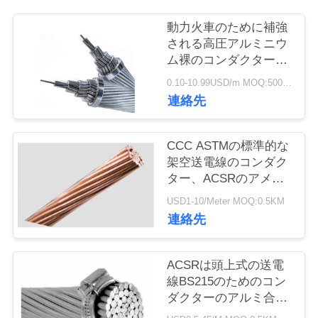
旅
動力火車のために補強
行
される高圧アルミニウ
ム裸のコンダクターの
鋼鉄
品
0.10-10.99USD/m MOQ:500メートル
連絡先
質
管
CCC ASTMの標準的な
架空送電線のコンダク
理
ター、ACSRのアメリ
カヘラジカのコンダク
USD1-10/Meter MOQ:0.5KM
ターの円形ワイヤー
私
連絡先
達
ACSRは頭上式の送電
に
線BS215のためのコン
ダクターのアルミ合金
連
を暴露します