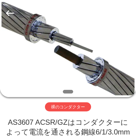
©
2020
-
2026
Qingdao
Yilan
Cable
Co.,
家
Ltd..
All
Rights
Reserved.
プ
ロ
ダ
ク
ト
裸のコンダクター
AS3607 ACSR/GZはコンダクターに
ビ
よって電流を通される鋼線6/1/3.0mm