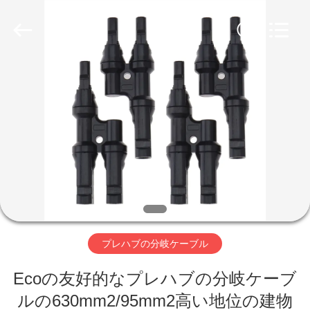
©
2020
-
2026
Qingdao
Yilan
Cable
Co.,
家
Ltd..
All
Rights
Reserved.
プ
ロ
ダ
ク
ト
プレハブの分岐ケーブル
Ecoの友好的なプレハブの分岐ケーブ
ビ
ルの630mm2/95mm2高い地位の建物