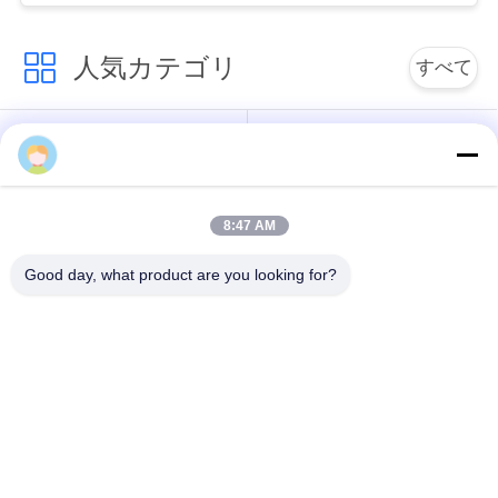
絡
人気カテゴリ
し
すべて
な
PVCはケーブルの絶
さ
Xlpe ケーブルを絶縁
縁
い
8:47 AM
ミネラルは、ケーブ
装甲電気ケーブル
ル絶縁
ニ
Good day, what product are you looking for?
ュ
マルチコアの制御ケ
単心ワイヤー
ーブル
ー
ス
保護された器械ケー
低い煙ゼロのハロゲ
ブル
ン ケーブル
地