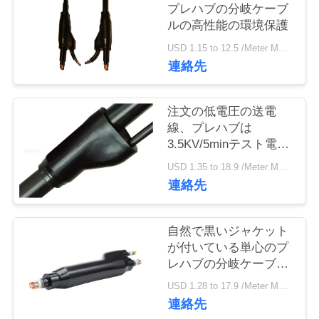
旅
プレハブの分岐ケーブ
ルの高性能の環境保護
行
USD 1.15 to 12.5 /Meter MOQ:500メートル
連絡先
品
質
注文の低電圧の送電
線、プレハブは
管
3.5KV/5minテスト電圧
をケーブルで通信しま
理
USD 1.35 to 18.9 /Meter MOQ:500メートル
す
連絡先
私
自然で黒いジャケット
達
が付いている単心のプ
レハブの分岐ケーブル
に
の自然なジャケット
USD 1.28 to 17.9 /Meter MOQ:500メートル
連
連絡先