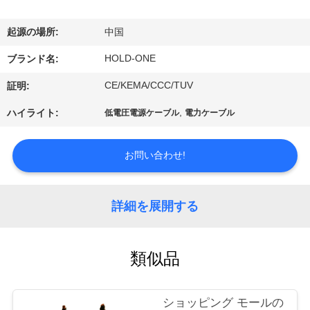
デ
オ
起源の場所:
中国
HOLD-ONE
ブランド名:
私
CE/KEMA/CCC/TUV
証明:
達
,
ハイライト:
低電圧電源ケーブル
電力ケーブル
に
つ
お問い合わせ!
い
詳細を展開する
て
類似品
工
場
ショッピング モールの