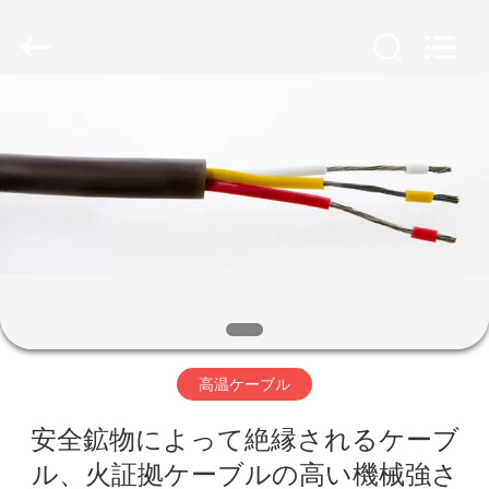
©
2020
-
2026
Qingdao
Yilan
Cable
Co.,
家
Ltd..
All
Rights
Reserved.
プ
ロ
ダ
ク
ト
高温ケーブル
安全鉱物によって絶縁されるケーブ
ビ
ル、火証拠ケーブルの高い機械強さ