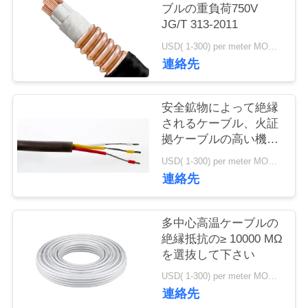
旅
ブルの重負荷750V
JG/T 313-2011
行
USD( 1-300) per meter MOQ:1000 M
連絡先
品
質
安全鉱物によって絶縁
されるケーブル、火証
管
拠ケーブルの高い機械
強さ
理
USD( 1-300) per meter MOQ:1000 M
連絡先
私
多中心高温ケーブルの
達
絶縁抵抗の≥ 10000 MΩ
を選抜して下さい
に
USD( 1-300) per meter MOQ:1000 M
連
連絡先