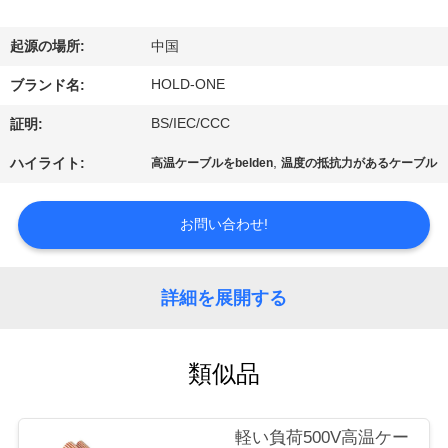
デ
オ
起源の場所:
中国
HOLD-ONE
ブランド名:
私
BS/IEC/CCC
証明:
達
,
ハイライト:
高温ケーブルをbelden
温度の抵抗力があるケーブル
に
つ
お問い合わせ!
い
詳細を展開する
て
類似品
工
場
軽い負荷500V高温ケー