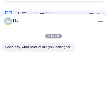
絡
人気カテゴリ
し
すべて
114
な
PVCはケーブルの絶
さ
Xlpe ケーブルを絶縁
縁
5:15 PM
い
Good day, what product are you looking for?
ミネラルは、ケーブ
装甲電気ケーブル
ル絶縁
ニ
ュ
マルチコアの制御ケ
単心ワイヤー
ーブル
ー
ス
保護された器械ケー
低い煙ゼロのハロゲ
ブル
ン ケーブル
地