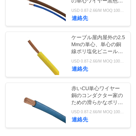
の単心ワイヤー黒色
旅
SGSの証明書
USD 0.87-2.66/M MOQ:100メートル
行
連絡先
品
ケーブル屋内屋外の2.5
Mmの単心、単心の銅
質
線ポリ塩化ビニールの
混合物
管
USD 0.87-2.66/M MOQ:100メートル
連絡先
理
赤いCU単心ワイヤー
私
銅のコンダクター家の
ための滑らかなポリ塩
達
化ビニールの外のジャ
USD 0.87-2.66/M MOQ:100メートル
ケット
に
連絡先
連