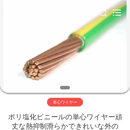
©
2020
-
2026
Qingdao
Yilan
Cable
Co.,
家
Ltd..
All
Rights
Reserved.
プ
ロ
ダ
ク
ト
単心ワイヤー
ポリ塩化ビニールの単心ワイヤー頑
ビ
丈な熱抑制滑らかできれいな外の