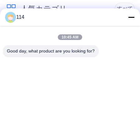
絡
人気カテゴリ
すべて
114
し
PVCはケーブルの絶
な
Xlpe ケーブルを絶縁
縁
10:45 AM
さ
Good day, what product are you looking for?
い
ミネラルは、ケーブ
装甲電気ケーブル
ル絶縁
ニ
マルチコアの制御ケ
単心ワイヤー
ーブル
ュ
ー
保護された器械ケー
低い煙ゼロのハロゲ
ブル
ン ケーブル
ス
地