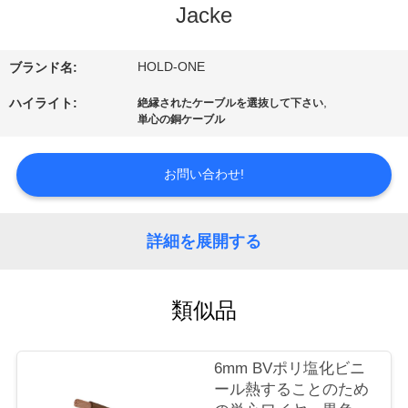
デ
Jacke
オ
HOLD-ONE
ブランド名:
私
,
ハイライト:
絶縁されたケーブルを選抜して下さい
単心の銅ケーブル
達
に
お問い合わせ!
つ
い
詳細を展開する
て
類似品
工
6mm BVポリ塩化ビニ
場
ール熱することのため