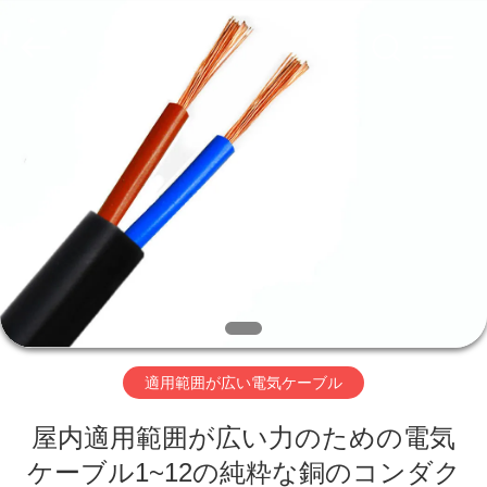
©
2020
-
2026
Qingdao
Yilan
Cable
Co.,
家
Ltd..
All
Rights
Reserved.
プ
ロ
ダ
ク
ト
適用範囲が広い電気ケーブル
屋内適用範囲が広い力のための電気
ビ
ケーブル1~12の純粋な銅のコンダク