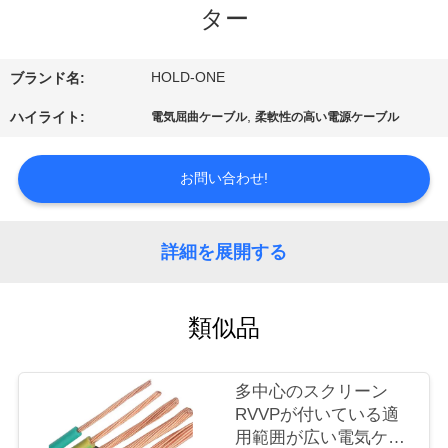
デ
ター
オ
HOLD-ONE
ブランド名:
私
,
ハイライト:
電気屈曲ケーブル
柔軟性の高い電源ケーブル
達
お問い合わせ!
に
つ
詳細を展開する
い
て
類似品
工
多中心のスクリーン
場
RVVPが付いている適
用範囲が広い電気ケー