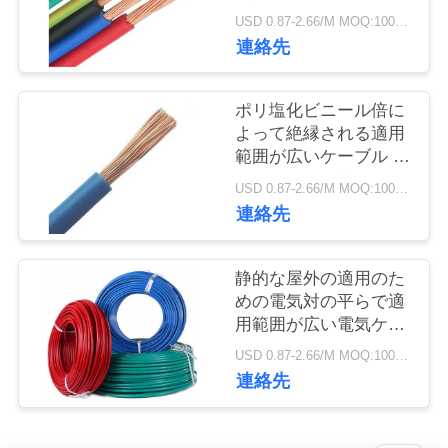
旅
ブルの純粋な銅の絶縁
USD 0.87-2.66/M MOQ:100メートル
材のジャケット
行
連絡先
ポリ塩化ビニール倍に
品
よって絶縁される適用
質
範囲が広いケーブル ワ
イヤーは、単心電線に
USD 0.87-2.66/M MOQ:100メートル
管
動力を与えます
連絡先
理
静的な屋外の適用のた
めの電気対の平らで適
私
用範囲が広い電気ケー
達
ブル
USD 0.87-2.66/M MOQ:100メートル
連絡先
に
連