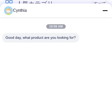
人気カテゴリ
すべて
絡
Cynthia
し
PVCはケーブルの絶
Xlpe ケーブルを絶縁
な
縁
10:56 AM
さ
Good day, what product are you looking for?
ミネラルは、ケーブ
装甲電気ケーブル
い
ル絶縁
ニ
マルチコアの制御ケ
単心ワイヤー
ーブル
ュ
ー
保護された器械ケー
低い煙ゼロのハロゲ
ブル
ン ケーブル
ス
地
予約購読して下