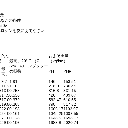
任意）
sあなたの条件
750v
ハロゲンを炎にあてなさい
面的な
およそ重量
径
最高。20º C （Ω
（kg/km）
/km）のコンダクター
最
の抵抗
.
YH
YHF
高。
9.7
1.91
146
153.51
11.5
1.16
218.9
230.44
5
13.0
0.758
316.6
331.15
5
14.5
0.536
426
439.87
5
17.0
0.379
592.47
610.55
0
19.5
0.268
790
817.52
0
22.0
0.198
1066.17
1102.97
0
24.0
0.161
1348.25
1392.55
0
27.0
0.128
1648.5
1698.72
0
29.0
0.106
1983.8
2020.74