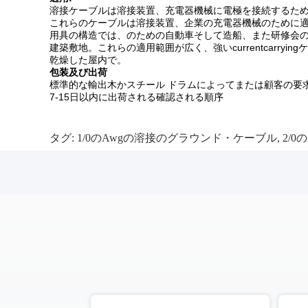
溶接ケーブルは溶接装置、充電器機械に電極を接続するた
これらのケーブルは溶接装置、企業の充電器機械のために
用具の構造では、のための自動車そして造船、また研修会
建築敷地。これらの適用範囲が広く、強いcurrentcarrying
乾燥した屋内で。
包装及び出荷
標準的な輸出木かスチール ドラムによってまたは顧客の要
7-15日以内に出荷される確認される順序
タグ:
1/0のAwgの溶接のグラウンド・ケーブル
,
2/