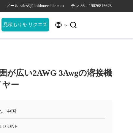
メール sales3@holdonecable.com
テレ 86-- 19026815676


見積もりを リクエス
ト
が広い2AWG 3Awgの溶接機
イヤー
北、中国
LD-ONE