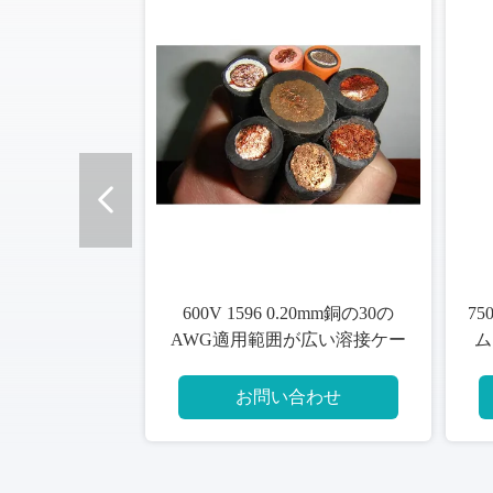
オイル抵抗の単心10mm2ゴム
NZS 3191単心10mm2 450
製溶接ケーブル
用範囲が広い溶接ケーブ
お問い合わせ
お問い合わせ