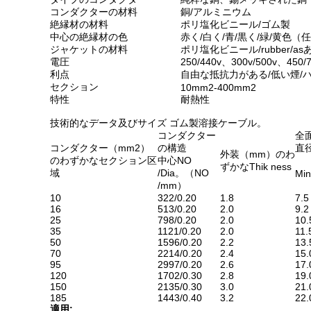
コンダクターの材料
銅/アルミニウム
絶縁材の材料
ポリ塩化ビニール/ゴム製
中心の絶縁材の色
赤く/白く/青/黒く/緑/黄色（
ジャケットの材料
ポリ塩化ビニール/rubber/a
電圧
250/440v、300v/500v、450/
利点
自由な抵抗力がある/低い煙/
セクション
10mm2-400mm2
特性
耐熱性
技術的なデータ及びサイズ ゴム製溶接ケーブル。
コンダクター
全
コンダクター（mm2）
の構造
直
外装（mm）のわ
のわずかなセクション区
中心NO
ずかなThik ness
域
/Dia。（NO
Min
/mm）
10
322/0.20
1.8
7.5
16
513/0.20
2.0
9.2
25
798/0.20
2.0
10.
35
1121/0.20
2.0
11.
50
1596/0.20
2.2
13.
70
2214/0.20
2.4
15.
95
2997/0.20
2.6
17.
120
1702/0.30
2.8
19.
150
2135/0.30
3.0
21.
185
1443/0.40
3.2
22.
適用: