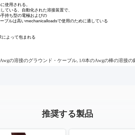
めに使用される。
適している、自動化された溶接装置で、
の手持ち型の電極およびの
ケーブルは高いmechanicalloadsで使用のために適している
求によって包まれる
0のAwgの溶接のグラウンド・ケーブル
,
1/0本のAwgの棒の溶接の
推奨する製品