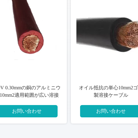
vの適
黒いEPRの絶縁材120mm2の電
ル
気溶接ケーブル
お問い合わせ