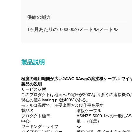
供給の能力
1ヶ月あたりの1000000のメートル/メートル
製品説明
極度の適用範囲が広い2AWG 3Awgの溶接機ケーブル ワイ
製品の説明
サービス状態
このプロダクトは地面への電圧が200Vより多くの溶接機の
現在の値をlsating puは400Vである。
モデルは温度で、主要出願および仕事を示す
製品名
溶接ケーブル
プロダクト標準
AS/NZS 5000.1への一般にAS/
中心
単一（任意）
ワーキング・ライフ
<>
タイプのコンダクター
純粋な銅、錫メッキされた銅