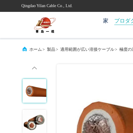
Qingdao Yilan Cable Co., Ltd.
家
プロダ
ホーム
>
製品
>
適用範囲が広い溶接ケーブル
>
極度の