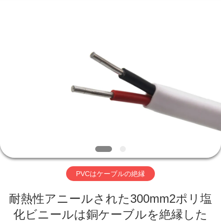
©
2020
-
2026
Qingdao
Yilan
Cable
Co.,
家
Ltd..
All
Rights
Reserved.
プ
ロ
ダ
ク
ト
PVCはケーブルの絶縁
耐熱性アニールされた300mm2ポリ塩
ビ
化ビニールは銅ケーブルを絶縁した