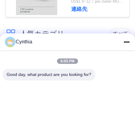
US$1.9~12.7 per meter MOQ:500meter
絡
ー絶縁しました
連絡先
し
な
人気カテゴリ
すべて
さ
Cynthia
い
PVCはケーブルの絶
Xlpe ケーブルを絶縁
縁
6:05 PM
ニ
Good day, what product are you looking for?
ミネラルは、ケーブ
装甲電気ケーブル
ル絶縁
ュ
ー
マルチコアの制御ケ
単心ワイヤー
ス
ーブル
保護された器械ケー
低い煙ゼロのハロゲ
地