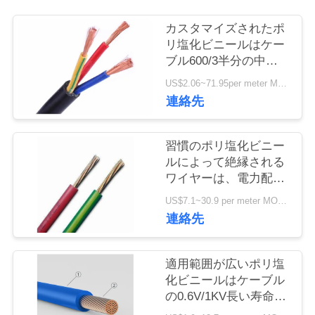
旅
カスタマイズされたポ
行
リ塩化ビニールはケー
ブル600/3半分の中心
の1000Vによってを評
品
US$2.06~71.95per meter MOQ:1000 メートル
価された電圧絶縁しま
連絡先
質
した
管
習慣のポリ塩化ビニー
ルによって絶縁される
理
ワイヤーは、電力配分
のための4つの中心ポ
US$7.1~30.9 per meter MOQ:2000meter
リ塩化ビニール ケーブ
私
連絡先
ル承認されるISOを並
達
べます
適用範囲が広いポリ塩
に
化ビニールはケーブル
の0.6V/1KV長い寿命ア
連
ルミニウム コンダクタ