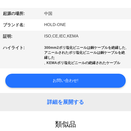
デ
オ
起源の場所:
中国
HOLD-ONE
ブランド名:
私
ISO,CE,IEC,KEMA
証明:
達
,
ハイライト:
300mm2ポリ塩化ビニールは銅ケーブルを絶縁した
アニールされたポリ塩化ビニールは銅ケーブルを絶
に
縁した
,
KEMAポリ塩化ビニールの絶縁されたケーブル
つ
い
お問い合わせ!
て
詳細を展開する
工
場
類似品