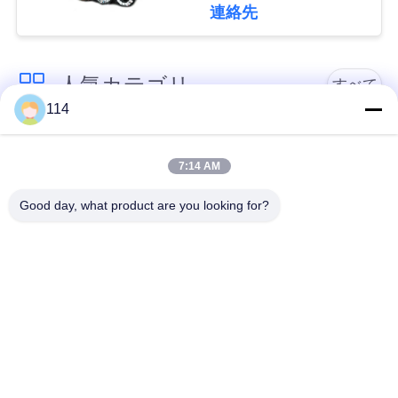
連絡先
絡
し
人気カテゴリ
すべて
な
114
さ
PVCはケーブルの絶
Xlpe ケーブルを絶縁
い
縁
7:14 AM
Good day, what product are you looking for?
ミネラルは、ケーブ
ニ
装甲電気ケーブル
ル絶縁
ュ
ー
マルチコアの制御ケ
単心ワイヤー
ーブル
ス
保護された器械ケー
低い煙ゼロのハロゲ
ブル
ン ケーブル
地