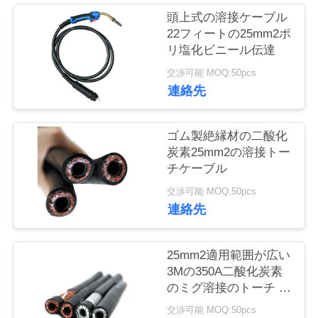
旅
頭上式の溶接ケーブル
行
22フィートの25mm2ポ
リ塩化ビニール伝達
交渉可能 MOQ:50pcs
品
連絡先
質
ゴム製絶縁材の二酸化
管
炭素25mm2の溶接トー
理
チケーブル
交渉可能 MOQ:50pcs
連絡先
私
達
25mm2適用範囲が広い
3Mの350A二酸化炭素
に
のミグ溶接のトーチ ケ
連
ーブル
交渉可能 MOQ:50pcs