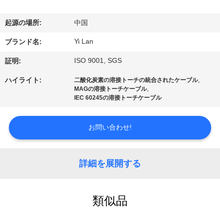
デ
オ
起源の場所:
中国
Yi Lan
ブランド名:
私
ISO 9001, SGS
証明:
達
,
ハイライト:
二酸化炭素の溶接トーチの統合されたケーブル
,
に
MAGの溶接トーチケーブル
IEC 60245の溶接トーチケーブル
つ
お問い合わせ!
い
て
詳細を展開する
工
類似品
場