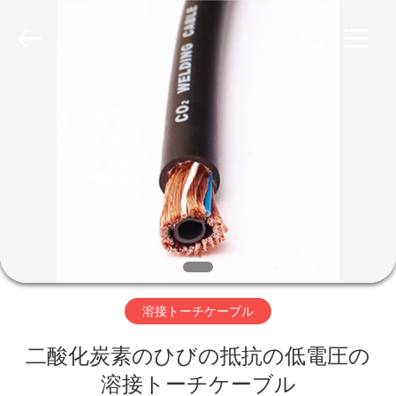
©
2020
-
2026
Qingdao
Yilan
Cable
Co.,
家
Ltd..
All
Rights
Reserved.
プ
ロ
ダ
ク
ト
溶接トーチケーブル
二酸化炭素のひびの抵抗の低電圧の
ビ
溶接トーチケーブル