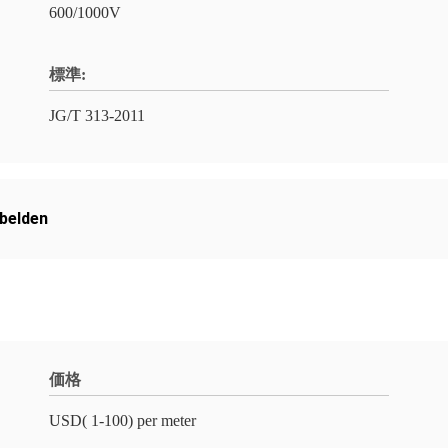
600/1000V
標準:
JG/T 313-2011
lden
価格
USD( 1-100) per meter