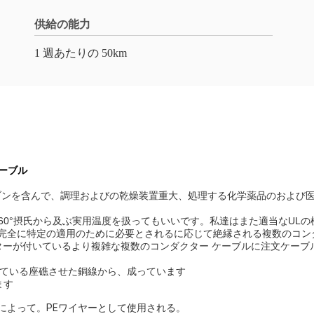
供給の能力
1 週あたりの 50km
ケーブル
ブンを含んで、調理およびの乾燥装置重大、処理する化学薬品のおよび
で-60°摂氏から及ぶ実用温度を扱ってもいいです。私達はまた適当なU
完全に特定の適用のために必要とされるに応じて絶縁される複数のコンダク
ターが付いているより複雑な複数のコンダクター ケーブルに注文ケーブ
性が付いている座礁させた銅線から、成っています
ます
機械化によって。PEワイヤーとして使用される。