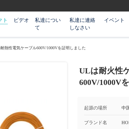
クト
ビデオ
私達につい
私達に連絡
イベント
て
しなさい
熱性電気ケーブル600V/1000Vを証明しました
ULは耐火性
600V/100
起源の場所
中
ブランド名
HO