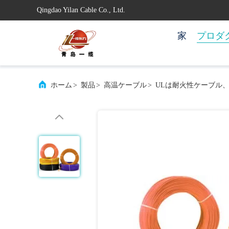
Qingdao Yilan Cable Co., Ltd.
家
プロダ
ホーム
>
製品
>
高温ケーブル
>
ULは耐火性ケーブル、耐