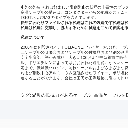
4. 外の外装:それは好ましい腐食防止の低煙の非毒性のプ
高温ケーブルの構造は、コンダクターからの絶縁システムへの、評価され
TGGTおよびMGのタイプを含んでいます。
長年にわたりファイルされる私達はこれの製造です私達は
私達は私達に交渉し、協力するために誠意をこめて顧客を!国
私達について
2000年に創設される、HOLD-ONE。ワイヤーおよび
圧ケーブルの研修会およびケーブルの付属品および銅の処
安全生産部、等から成り、大きい106および中型都市で販
ル、ポリエチレンによってはおおわれた適用範囲が広いケー
定まで、低煙低ハロゲン、前枝ケーブルおよびさまざまな炎
および鋼鉄中心アルミニウム座礁させたワイヤー、ポリ塩化
達することができます。会社は国民か国際規格に従って作
タグ:
温度の抵抗力があるケーブル
,
高温ケーブルをbe