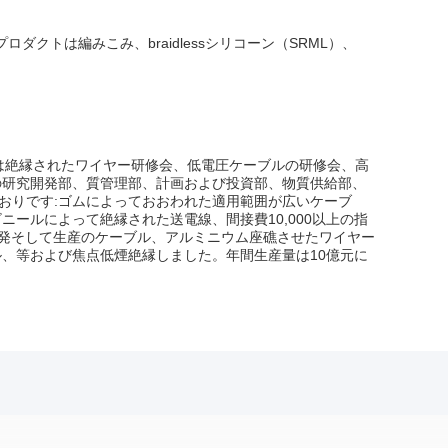
プロダクトは編みこみ、braidlessシリコーン（SRML）、
会社は絶縁されたワイヤー研修会、低電圧ケーブルの研修会、高
の研究開発部、質管理部、計画および投資部、物質供給部、
おりです:ゴムによっておおわれた適用範囲が広いケーブ
ールによって絶縁された送電線、間接費10,000以上の指
開発そして生産のケーブル、アルミニウム座礁させたワイヤー
、等および焦点低煙絶縁しました。年間生産量は10億元に