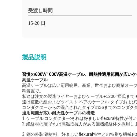
受渡し時間
15-20 日
製品説明
習慣の600V/1000V高温ケーブル、耐熱性適用範囲が広い
高温ケーブル
高温ケーブルは広い応用範囲、産業、世帯および商業オー
科装置で。
私達は注文の製造ワイヤーおよびケーブル+1200°摂氏ま
達は複数の組およびツイスト ペアのケーブル タイプおよび
コンダクターからの混合されたタイプの36までのコンダク
適用範囲が広い耐火性ケーブルの構造
1. ケーブル コンダクター:それは好ましいflexural特
2. 絶縁材の層:それは高温抵抗力がある無機絶縁体を採用し
3. 銅の外装:銅材料、好ましいflexural特性との特別な