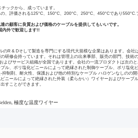
ラスチックから、成っています。
る125°C、150°C、200°C、250°C、450°Cであり550°C.
私達の顧客に良質および価格のケーブルを提供してもいいです。
内外で歓迎します!!
ケーブルのR & Dそして製造を専門にする現代大規模な企業はあります。
理の研修会持っています。それは管理上の出来事部、販売の部門、技術
売およびサービス組織が全国であります。会社の一流プロダクトは次のと
ブル、ポリ塩化ビニールによって絶縁された制御ケーブル、ポリ塩化ビニ
-抑制剤、耐火性、保護および他の特別なケーブル ハロゲンなしのの
ビニールによって絶縁された外装（柔らかい）ワイヤーおよびケーブル
り出すことができます。
lden
,
極度な温度ワイヤー