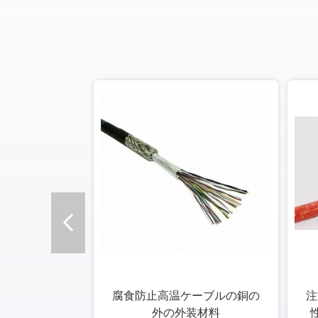
腐食防止高温ケーブルの銅の
注
外の外装材料