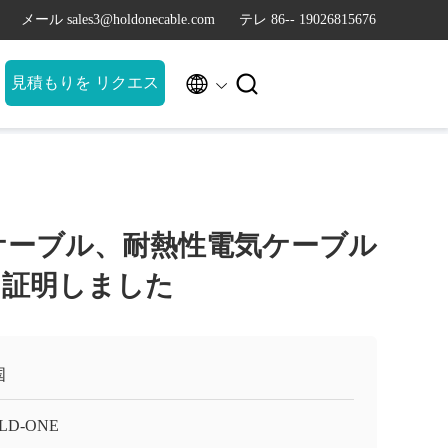
メール sales3@holdonecable.com
テレ 86-- 19026815676


見積もりを リクエス
ト
ケーブル、耐熱性電気ケーブル
0Vを証明しました
国
LD-ONE