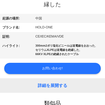
デ
縁した
オ
起源の場所:
中国
私
HOLD-ONE
ブランド名:
達
CE/IEC/KEMA/VDE
証明:
に
,
ハイライト:
300mm2ポリ塩化ビニールは送電線をおおった
,
セリウムXLPEは送電線を絶縁した
つ
66KV XLPEの絶縁されたケーブル
い
お問い合わせ!
て
詳細を展開する
工
場
類似品