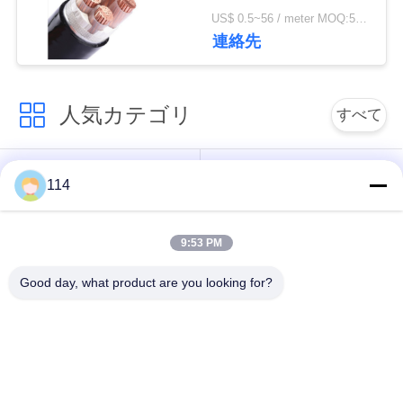
絡
US$ 0.5~56 / meter MOQ:500 メートル
連絡先
し
な
人気カテゴリ
すべて
さ
い
PVCはケーブルの絶
Xlpe ケーブルを絶縁
114
縁
ニ
9:53 PM
ミネラルは、ケーブ
ュ
装甲電気ケーブル
ル絶縁
Good day, what product are you looking for?
ー
マルチコアの制御ケ
ス
単心ワイヤー
ーブル
地
保護された器械ケー
低い煙ゼロのハロゲ