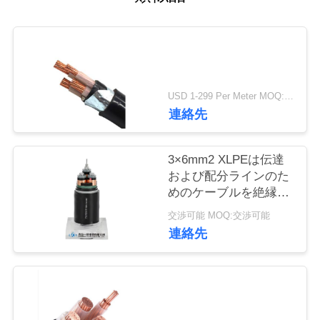
旅
行
品
USD 1-299 Per Meter MOQ:500 の m
質
連絡先
管
3×6mm2 XLPEは伝達
理
および配分ラインのた
めのケーブルを絶縁し
た
交渉可能 MOQ:交渉可能
私
連絡先
達
に
連