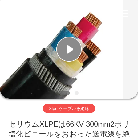
©
2020
-
2026
Qingdao
Yilan
Cable
Co.,
家
Ltd..
All
Rights
Reserved.
プ
ロ
ダ
ク
ト
Xlpe ケーブルを絶縁
セリウムXLPEは66KV 300mm2ポリ
ビ
塩化ビニールをおおった送電線を絶