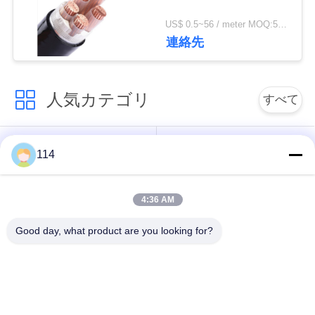
絡
US$ 0.5~56 / meter MOQ:500 メートル
し
連絡先
な
人気カテゴリ
さ
すべて
い
PVCはケーブルの絶
Xlpe ケーブルを絶縁
114
縁
ニ
4:36 AM
ュ
ミネラルは、ケーブ
装甲電気ケーブル
ル絶縁
ー
Good day, what product are you looking for?
ス
マルチコアの制御ケ
単心ワイヤー
ーブル
地