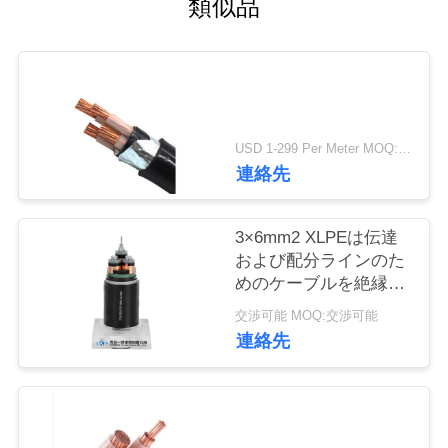
類似品
旅
行
品
USD 1-299 Per Meter MOQ:500 の m
質
連絡先
管
理
3×6mm2 XLPEは伝達
および配分ラインのた
めのケーブルを絶縁し
私
た
交渉可能 MOQ:交渉可能
連絡先
達
に
連