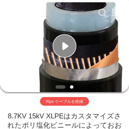
©
2020
-
2026
Qingdao
Yilan
Cable
Co.,
家
Ltd..
All
Rights
Reserved.
プ
ロ
ダ
ク
ト
Xlpe ケーブルを絶縁
8.7KV 15kV XLPEはカスタマイズさ
ビ
れたポリ塩化ビニールによっておお