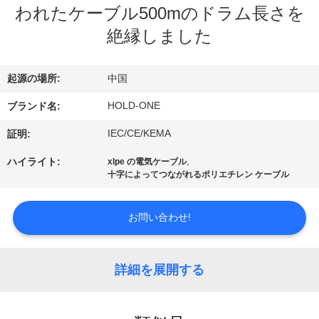
デ
われたケーブル500mのドラム長さを
オ
絶縁しました
私
起源の場所:
中国
達
HOLD-ONE
ブランド名:
に
IEC/CE/KEMA
証明:
つ
,
ハイライト:
xlpe の電気ケーブル
十字によってつながれるポリエチレン ケーブル
い
て
お問い合わせ!
工
詳細を展開する
場