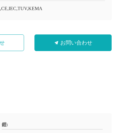
O,CE,IEC,TUV,KEMA
せ
お問い合わせ
鎧: