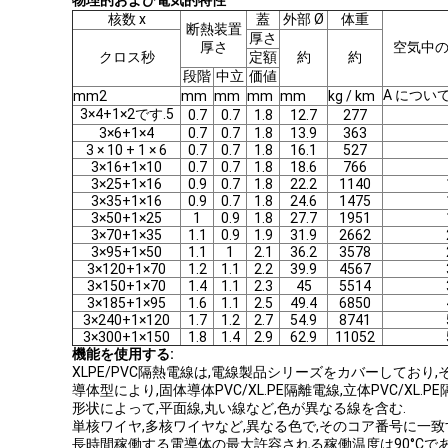
物理的および電気的特性
核数 x
蓋
外部 Ø
体重
断熱装置
厚さ
厚さ
空気中の電
クロス秒
定額
約
約
段階
中立
価値
A につい
mm2
mm
mm
mm
mm
kg / km
3×4+1×2です.5
0.7
0.7
1.8
12.7
277
3×6+1×4
0.7
0.7
1.8
13.9
363
3 × 10 + 1 × 6
0.7
0.7
1.8
16.1
527
3×16+1×10
0.7
0.7
1.8
18.6
766
3×25+1×16
0.9
0.7
1.8
22.2
1140
3×35+1×16
0.9
0.7
1.8
24.6
1475
3×50+1×25
1
0.9
1.8
27.7
1951
3×70+1×35
1.1
0.9
1.9
31.9
2662
3×95+1×50
1.1
1
2.1
36.2
3578
3×120+1×70
1.2
1.1
2.2
39.9
4567
3×150+1×70
1.4
1.1
2.3
45
5514
3×185+1×95
1.6
1.1
2.5
49.4
6850
3×240+1×120
1.7
1.2
2.7
54.9
8741
3×300+1×150
1.8
1.4
2.9
62.9
11052
機能を使用する:
XLPE/PVC隔熱電線は,電線製品シリーズをカバーしており
導体型により,固体導体PVC/XL.PE隔離電線,立体PVC/XL.P
形状によって,平面線,丸い線など,色が異なる線を含む.
単核ワイヤ,多核ワイヤなど,異なる色で,そのコア番号に一致
長時間稼働する電導体の最大許容される稼働温度は90°Cである