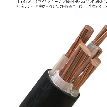
ト (柔らかい) ワイヤとケーブル低煙性,低ハロゲン性,低煙
に達します. 企業は国内または国際基準に従って生産するこ