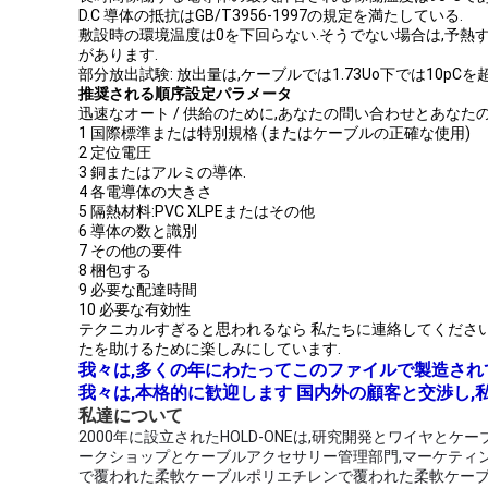
D.C 導体の抵抗はGB/T3956-1997の規定を満たしている.
敷設時の環境温度は0を下回らない.そうでない場合は,予熱
があります.
部分放出試験: 放出量は,ケーブルでは1.73Uo下では10pCを
推奨される順序設定パラメータ
迅速なオート / 供給のために,あなたの問い合わせとあなた
1 国際標準または特別規格 (またはケーブルの正確な使用)
2 定位電圧
3 銅またはアルミの導体.
4 各電導体の大きさ
5 隔熱材料:PVC XLPEまたはその他
6 導体の数と識別
7 その他の要件
8 梱包する
9 必要な配達時間
10 必要な有効性
テクニカルすぎると思われるなら 私たちに連絡してくださ
たを助けるために楽しみにしています.
我々は,多くの年にわたってこのファイルで製造され
我々は,本格的に歓迎します 国内外の顧客と交渉し,私
私達について
2000年に設立されたHOLD-ONEは,研究開発とワイヤ
ークショップとケーブルアクセサリー管理部門,マーケティン
で覆われた柔軟ケーブルポリエチレンで覆われた柔軟ケーブル