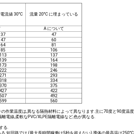
流値 30°C
流量 20°C に埋まっている
て
A について
37
47
47
60
64
81
85
106
113
137
139
164
173
198
222
246
271
293
318
334
370
375
427
422
507
492
599
560
,その作業温度は,異なる隔熱材料によって異なります.主に70度と90度温度
E隔離電線,柔軟なPVC/XLPE隔離電線など,色が異なる.
する.
.短回路では (最大長時間稼働は5秒を超えない).導体の最高温は250°C