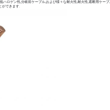
性,低ハロゲン性,分岐前ケーブル,および様々な耐火性,耐火性,遮断用ケー
とができます.