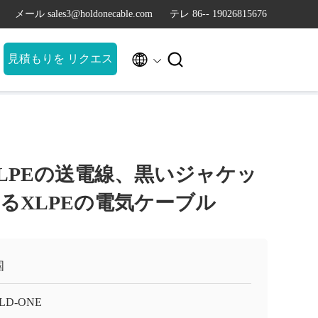
メール sales3@holdonecable.com
テレ 86-- 19026815676


見積もりを リクエス
ト
CU XLPEの送電線、黒いジャケッ
るXLPEの電気ケーブル
国
LD-ONE