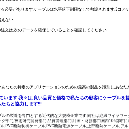
する必要があります.ケーブルは水平落下制限なしで敷設されます.3コア
超えない.
の注文は,次のデータを確保していることを確認してください:
いあなたの特定のアプリケーションのための最高の製品を識別し,あなた
ています 我々は,良い品質と価格で私たちの顧客にケーブルを
たちと協力します!!!
とケーブルの製造を専門とする近代的な大規模企業です.同社は絶縁ワイヤワ
グ部門,技術研究開発部門,品質管理部門,計画・財務部門国内106都市に
,PVC断熱制御ケーブル,PVC断熱電源ケーブル,上部断熱ケーブル,ア