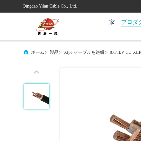
Qingdao Yilan Cable Co., Ltd.
家
プロダ
ホーム
>
製品
>
Xlpe ケーブルを絶縁
>
0.6/1kV 